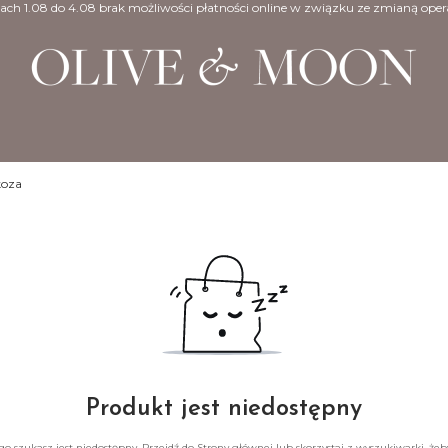
ach 1.08 do 4.08 brak możliwości płatności online w związku ze zmianą oper
koza
Produkt jest niedostępny
o szukasz jest niedostępny. Przejdź do Strony głównej lub skorzystaj z wyszukiwarki, żeby 