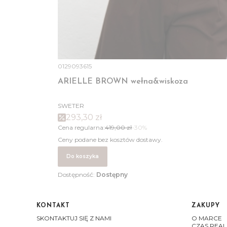
0129093615
ARIELLE BROWN wełna&wiskoza
SWETER
293,30 zł
Cena regularna:
419,00 zł
-30%
Ceny podane bez kosztów dostawy.
Do koszyka
Dostępność:
Dostępny
KONTAKT
ZAKUPY
Linki w stopce
SKONTAKTUJ SIĘ Z NAMI
O MARCE
CZAS REAL