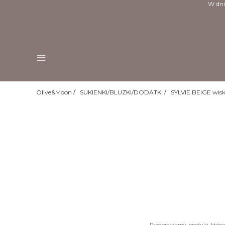
W dni
Menu
Olive&Moon
SUKIENKI/BLUZKI/DODATKI
SYLVIE BEIGE wis
Przepraszamy, produkt, któreg