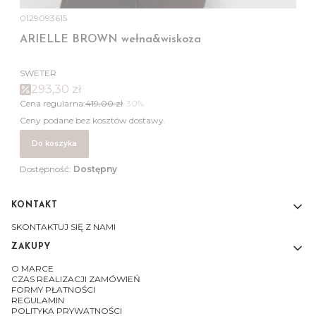
0129093615
ARIELLE BROWN wełna&wiskoza
SWETER
293,30 zł
Cena regularna:
419,00 zł
-30%
Ceny podane bez kosztów dostawy.
Do koszyka
Dostępność:
Dostępny
KONTAKT
Linki w stopce
SKONTAKTUJ SIĘ Z NAMI
ZAKUPY
O MARCE
CZAS REALIZACJI ZAMÓWIEŃ
FORMY PŁATNOŚCI
REGULAMIN
POLITYKA PRYWATNOŚCI