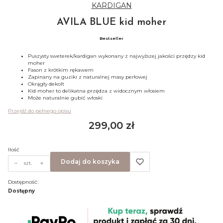
KARDIGAN
AVILA BLUE kid moher
Bestseller
Puszysty sweterek/kardigan wykonany z najwyższej jakości przędzy kid
moher
Fason z krótkim rękawem
Zapinany na guziki z naturalnej masy perłowej
Okrągły dekolt
Kid moher to delikatna przędza z widocznym włosiem
Może naturalnie gubić włoski
Przejdź do pełnego opisu
Cena
299,00 zł
Ilość
Dodaj do koszyka
szt.
Dostępność:
Dostępny