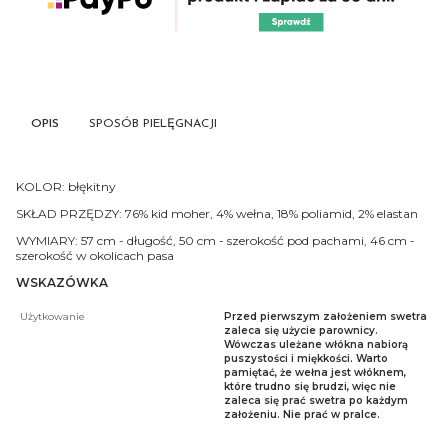
OPIS
SPOSÓB PIELĘGNACJI
KOLOR: błękitny
SKŁAD PRZĘDZY: 76% kid moher, 4% wełna, 18% poliamid, 2% elastan
WYMIARY: 57 cm - długość, 50 cm - szerokość pod pachami, 46 cm -
szerokość w okolicach pasa
WSKAZÓWKA
Użytkowanie
Przed pierwszym założeniem swetra
zaleca się użycie parownicy.
Wówczas uleżane włókna nabiorą
puszystości i miękkości. Warto
pamiętać, że wełna jest włóknem,
które trudno się brudzi, więc nie
zaleca się prać swetra po każdym
założeniu. Nie prać w pralce.