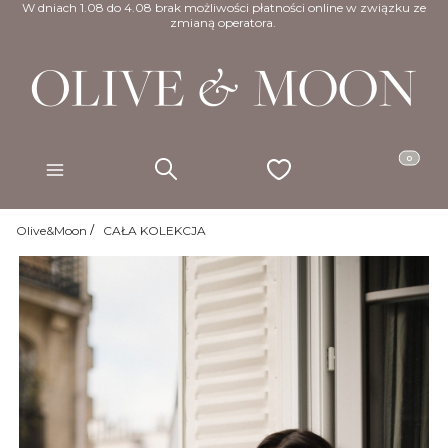
W dniach 1.08 do 4.08 brak możliwości płatności online w związku ze
zmianą operatora.
Produkty w
Szukaj
Ulubione
Koszyk
Menu
Olive&Moon
CAŁA KOLEKCJA