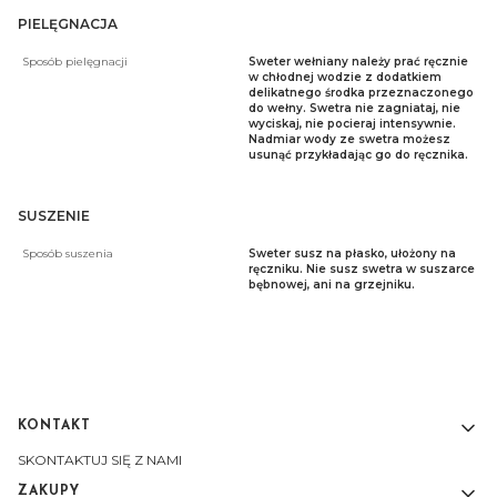
PIELĘGNACJA
Sposób pielęgnacji
Sweter wełniany należy prać ręcznie
w chłodnej wodzie z dodatkiem
delikatnego środka przeznaczonego
do wełny. Swetra nie zagniataj, nie
wyciskaj, nie pocieraj intensywnie.
Nadmiar wody ze swetra możesz
usunąć przykładając go do ręcznika.
SUSZENIE
Sposób suszenia
Sweter susz na płasko, ułożony na
ręczniku. Nie susz swetra w suszarce
bębnowej, ani na grzejniku.
KONTAKT
Linki w stopce
SKONTAKTUJ SIĘ Z NAMI
ZAKUPY