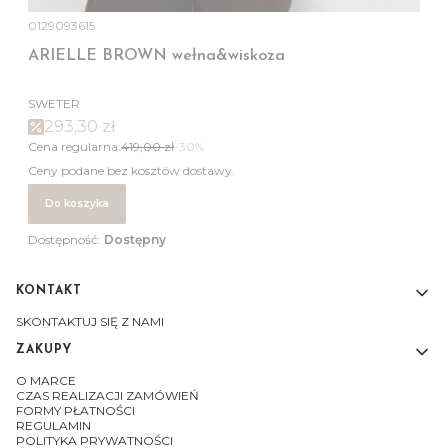
0129093615
ARIELLE BROWN wełna&wiskoza
SWETER
293,30 zł
Cena regularna:
419,00 zł
-30%
Ceny podane bez kosztów dostawy.
Do koszyka
Dostępność:
Dostępny
KONTAKT
Linki w stopce
SKONTAKTUJ SIĘ Z NAMI
ZAKUPY
O MARCE
CZAS REALIZACJI ZAMÓWIEŃ
FORMY PŁATNOŚCI
REGULAMIN
POLITYKA PRYWATNOŚCI