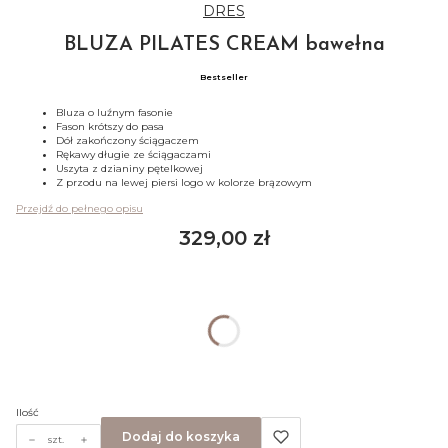
DRES
BLUZA PILATES CREAM bawełna
Bestseller
Bluza o luźnym fasonie
Fason krótszy do pasa
Dół zakończony ściągaczem
Rękawy długie ze ściągaczami
Uszyta z dzianiny pętelkowej
Z przodu na lewej piersi logo w kolorze brązowym
Przejdź do pełnego opisu
Cena
329,00 zł
Wybierz wariant produktu:
Poszczególne warianty mogą różnić się ceną
*
Rozmiar
Wybierz
Ilość
Dodaj do koszyka
szt.