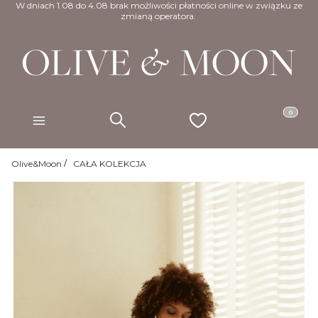
W dniach 1.08 do 4.08 brak możliwości płatności online w związku ze
zmianą operatora.
Produkty w
Szukaj
Ulubione
Koszyk
Menu
Olive&Moon
CAŁA KOLEKCJA