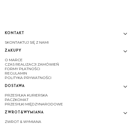
KONTAKT
Linki w stopce
SKONTAKTUJ SIĘ Z NAMI
ZAKUPY
O MARCE
CZAS REALIZACJI ZAMÓWIEŃ
FORMY PŁATNOŚCI
REGULAMIN
POLITYKA PRYWATNOŚCI
DOSTAWA
PRZESYŁKA KURIERSKA
PACZKOMAT
PRZESYŁKI MIĘDZYNARODOWE
ZWROT&WYMIANA
ZWROT & WYMIANA