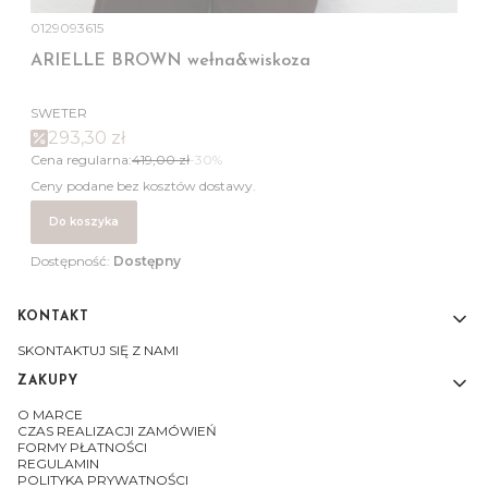
0129093615
ARIELLE BROWN wełna&wiskoza
SWETER
293,30 zł
Cena regularna:
419,00 zł
-30%
Ceny podane bez kosztów dostawy.
Do koszyka
Dostępność:
Dostępny
KONTAKT
Linki w stopce
SKONTAKTUJ SIĘ Z NAMI
ZAKUPY
O MARCE
CZAS REALIZACJI ZAMÓWIEŃ
FORMY PŁATNOŚCI
REGULAMIN
POLITYKA PRYWATNOŚCI