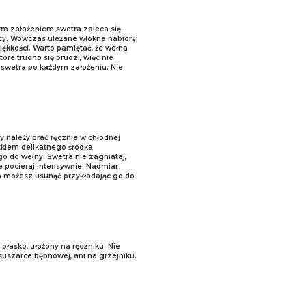
m założeniem swetra zaleca się
cy. Wówczas uleżane włókna nabiorą
iękkości. Warto pamiętać, że wełna
tóre trudno się brudzi, więc nie
ć swetra po każdym założeniu. Nie
y należy prać ręcznie w chłodnej
kiem delikatnego środka
 do wełny. Swetra nie zagniataj,
ie pocieraj intensywnie. Nadmiar
 możesz usunąć przykładając go do
płasko, ułożony na ręczniku. Nie
suszarce bębnowej, ani na grzejniku.