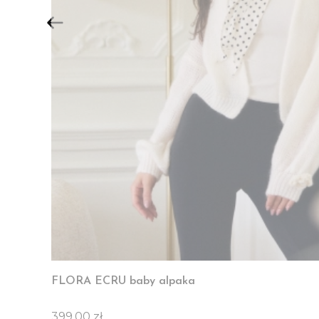
FLORA ECRU baby alpaka
Cena
399,00 zł