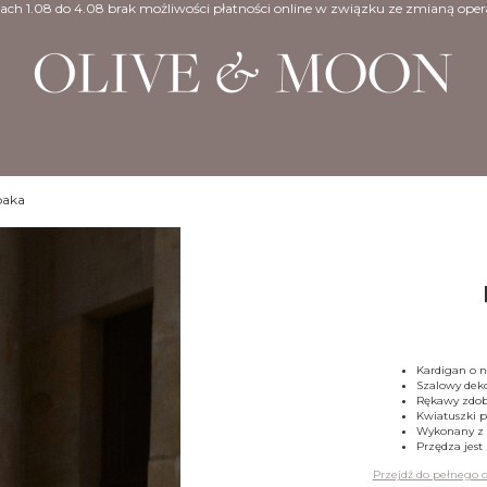
ach 1.08 do 4.08 brak możliwości płatności online w związku ze zmianą oper
paka
Kardigan o 
Szalowy deko
Rękawy zdob
Kwiatuszki p
Wykonany z l
Przędza jest
Przejdź do pełnego 