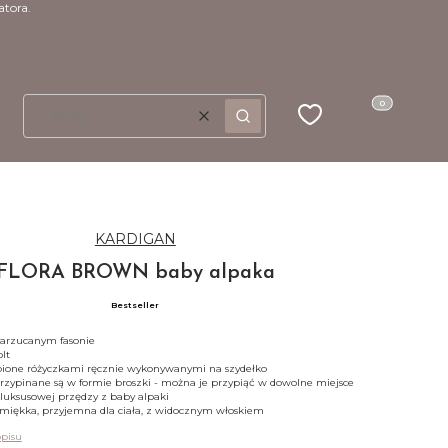
atora.
Produkty w kosz
Ulubione
Koszyk
Wyczyść
Szukaj
KARDIGAN
FLORA BROWN baby alpaka
Bestseller
narzucanym fasonie
lt
ione różyczkami ręcznie wykonywanymi na szydełko
rzypinane są w formie broszki - można je przypiąć w dowolne miejsce
uksusowej przędzy z baby alpaki
 miękka, przyjemna dla ciała, z widocznym włoskiem
opisu