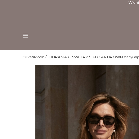
W dni
Menu
Olive&Moon
UBRANIA
SWETRY
FLORA BROWN baby al