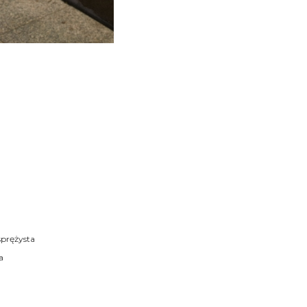
sprężysta
a