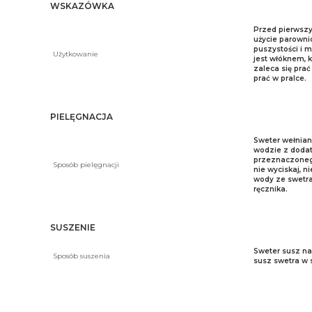
WSKAZÓWKA
Przed pierwszy
użycie parowni
puszystości i m
Użytkowanie
jest włóknem, k
zaleca się pra
prać w pralce.
PIELĘGNACJA
Sweter wełnian
wodzie z dodat
przeznaczonego
Sposób pielęgnacji
nie wyciskaj, n
wody ze swetra
ręcznika.
SUSZENIE
Sweter susz na 
Sposób suszenia
susz swetra w 