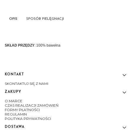
OPIS
SPOSÓB PIELĘGNACJI
SKŁAD PRZĘDZY
: 100% bawełna
KONTAKT
Linki w stopce
SKONTAKTUJ SIĘ Z NAMI
ZAKUPY
O MARCE
CZAS REALIZACJI ZAMÓWIEŃ
FORMY PŁATNOŚCI
REGULAMIN
POLITYKA PRYWATNOŚCI
DOSTAWA