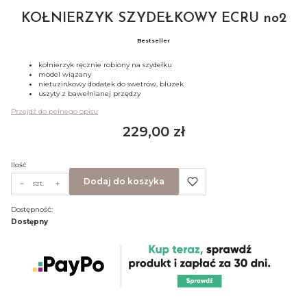
KOŁNIERZYK SZYDEŁKOWY ECRU no2
Bestseller
kołnierzyk ręcznie robiony na szydełku
model wiązany
nietuzinkowy dodatek do swetrów, bluzek
uszyty z bawełnianej przędzy
Przejdź do pełnego opisu
Cena
229,00 zł
Ilość
Dodaj do koszyka
szt.
Dostępność:
Dostępny