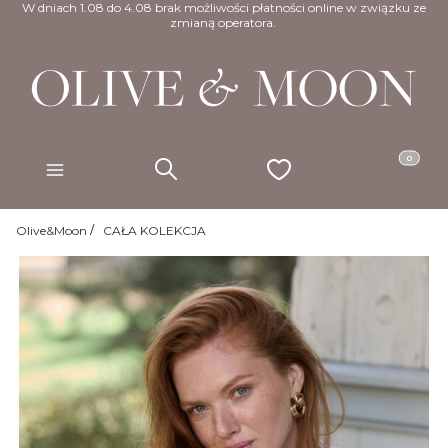
W dniach 1.08 do 4.08 brak możliwości płatności online w związku ze
zmianą operatora.
Produkty w
Szukaj
Ulubione
Koszyk
Menu
Olive&Moon
CAŁA KOLEKCJA