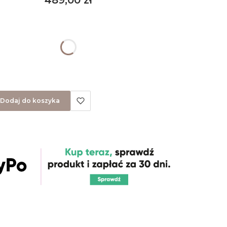
489,00 zł
 produktu:
ty mogą różnić się ceną
Dodaj do koszyka