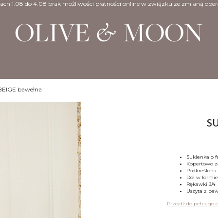
ach 1.08 do 4.08 brak możliwości płatności online w związku ze zmianą oper
EIGE bawełna
SU
Sukienka o f
Kopertowo z
Podkreślona 
Dół w formi
Rękawki 3/4
Uszyta z baw
Przejdź do pełnego 