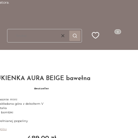
atora.
Produkty w kosz
Ulubione
Koszyk
Wyczyść
Szukaj
KIENKA AURA BEIGE bawełna
Bestseller
asonie mini
akładana góra z dekoltem V
talia
e bombki
ełnianej popeliny
opisu
Cena