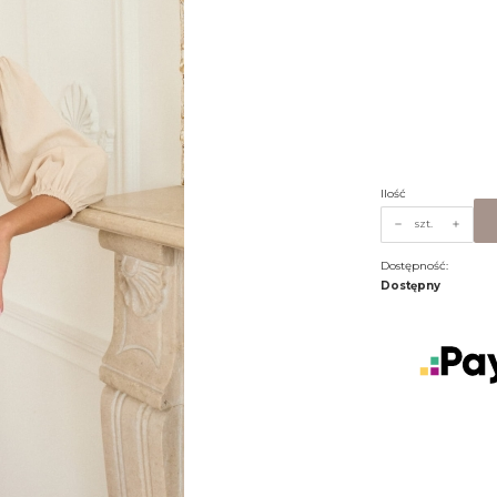
Wybierz wariant
Poszczególne warian
*
ROZMIAR
Wybierz
Ilość
szt.
Dostępność:
Dostępny