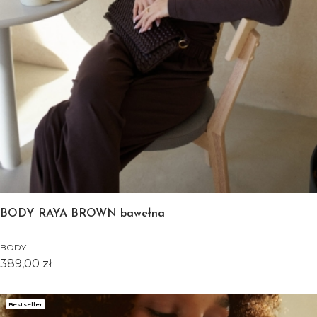
BODY RAYA BROWN bawełna
BODY
Cena
389,00 zł
Bestseller