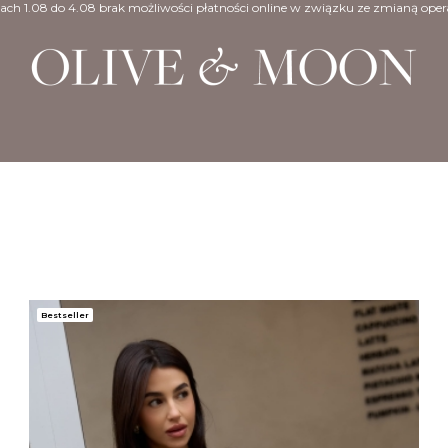
ach 1.08 do 4.08 brak możliwości płatności online w związku ze zmianą oper
Bestseller